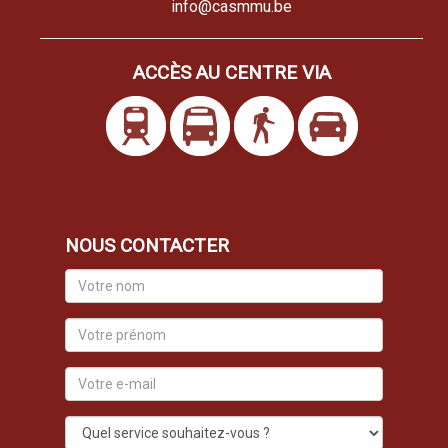
info@casmmu.be
ACCÈS AU CENTRE VIA
NOUS CONTACTER
Votre
nom
Votre
prénom
Votre
e-
mail
Quel
service