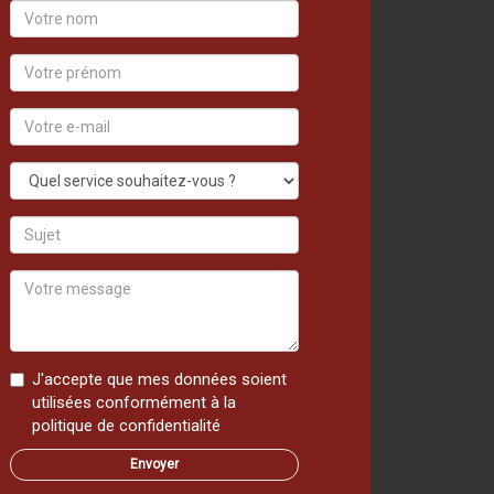
Votre
nom
Votre
prénom
Votre
e-
mail
Quel
service
souhaitez-
Sujet
vous
?
Votre
message
J'accepte que mes données soient
utilisées conformément à la
politique de confidentialité