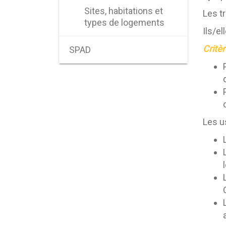
Sites, habitations et
Les t
types de logements
Ils/el
Critèr
SPAD
Les u