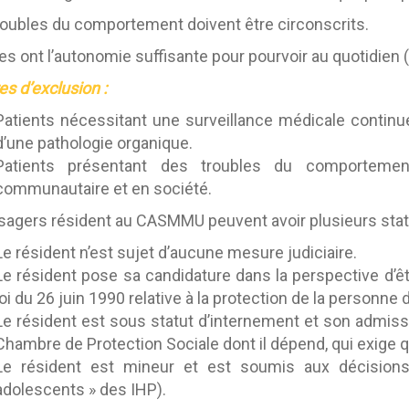
roubles du comportement doivent être circonscrits.
les ont l’autonomie suffisante pour pourvoir au quotidien 
es d’exclusion :
Patients nécessitant une surveillance médicale continu
d’une pathologie organique.
Patients présentant des troubles du comportemen
communautaire et en société.
sagers résident au CASMMU peuvent avoir plusieurs stat
Le résident n’est sujet d’aucune mesure judiciaire.
Le résident pose sa candidature dans la perspective d’êtr
loi du 26 juin 1990 relative à la protection de la personn
Le résident est sous statut d’internement et son admis
Chambre de Protection Sociale dont il dépend, qui exige qu
Le résident est mineur et est soumis aux décision
adolescents » des IHP).