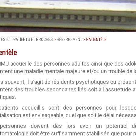
ES ICI :
PATIENTS ET PROCHES
>
HÉBERGEMENT
>
PATIENTÈLE
entèle
U accueille des personnes adultes ainsi que des adole
ntent une maladie mentale majeure et/ou un trouble de la
us souvent, il s’agit de résidents psychotiques ou présen
ntent des troubles secondaires liés soit à l’assuétude
iques.
atients accueillis sont des personnes pour lesqu
alisation est envisageable, quel que soit le délai nécessai
personnes doivent dès lors avoir un potentiel de
omatologie doit être suffisamment stabilisée que pour po