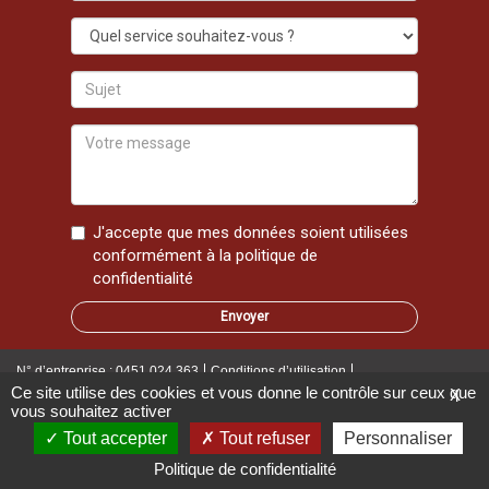
mail
Quel
service
souhaitez-
Sujet
vous
?
Votre
message
J'accepte que mes données soient utilisées
conformément à la
politique de
confidentialité
N° d’entreprise : 0451.024.363
Conditions d’utilisation
Ce site utilise des cookies et vous donne le contrôle sur ceux que
X
vous souhaitez activer
Politique de confidentialité
Disclaimer
Cookies
Tout accepter
Tout refuser
Personnaliser
Ce site a été réalisé par
Black Hills
et Stanygraphics © 2026 - Tous droits
Politique de confidentialité
réservés