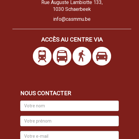
Rue Auguste Lambiotte 133,
1030 Schaerbeek
info@casmmu.be
ACCÈS AU CENTRE VIA
NOUS CONTACTER
Votre
nom
Votre
prénom
Votre