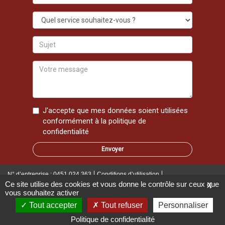
e-
mail
Quel
service
souhaitez-
Sujet
vous
?
Votre
message
J'accepte que mes données soient utilisées
conformément à la
politique de
confidentialité
N° d’entreprise : 0451.024.363
Conditions d’utilisation
Ce site utilise des cookies et vous donne le contrôle sur ceux que
X
vous souhaitez activer
Politique de confidentialité
Disclaimer
Cookies
Tout accepter
Tout refuser
Personnaliser
Ce site a été réalisé par
Black Hills
et Stanygraphics © 2026 - Tous droits
Politique de confidentialité
réservés