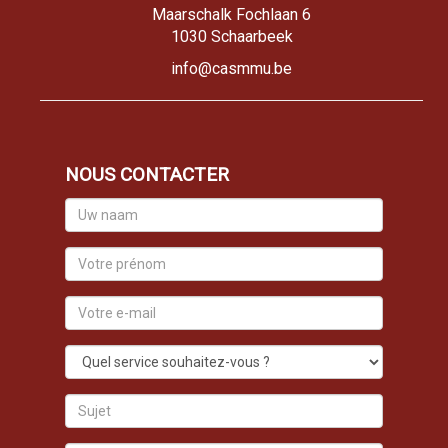
Maarschalk Fochlaan 6
1030 Schaarbeek
info@casmmu.be
NOUS CONTACTER
Uw
naam
Votre
prénom
Votre
e-
mail
Quel
service
souhaitez-
Sujet
vous
?